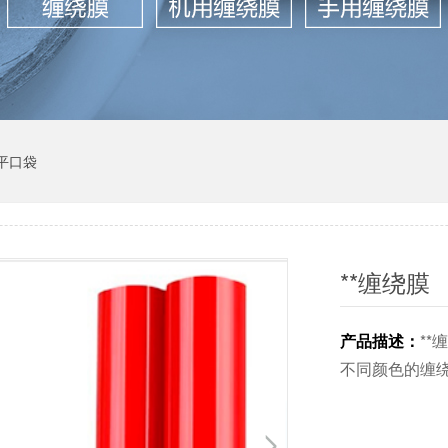
平口袋
**缠绕膜
产品描述：
*
不同颜色的缠