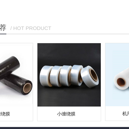
荐
/ HOT PRODUCT
机
缠绕膜
小缠绕膜