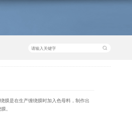
*缠绕膜是在生产缠绕膜时加入色母料，制作出
绕膜。