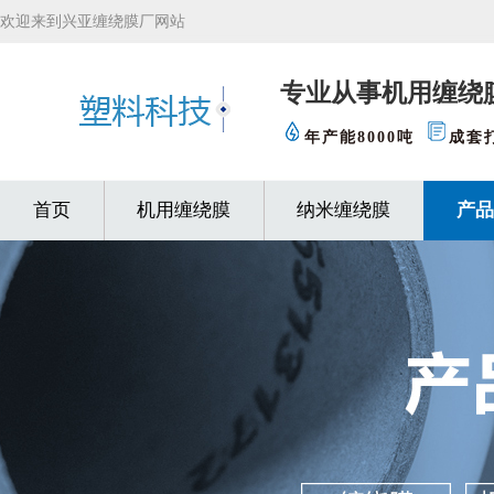
欢迎来到兴亚缠绕膜厂网站
专业从事机用缠绕
年产能8000吨
成套
首页
机用缠绕膜
纳米缠绕膜
产品
缠绕膜