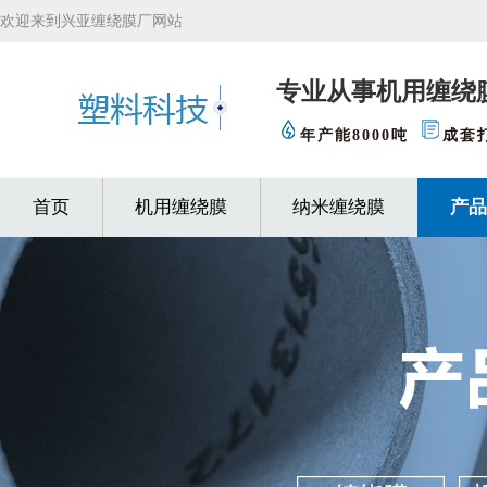
欢迎来到兴亚缠绕膜厂网站
专业从事机用缠绕
年产能8000吨
成套
首页
机用缠绕膜
纳米缠绕膜
产品
缠绕膜