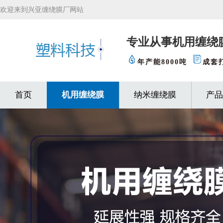
欢迎来到兴亚缠绕膜厂网站
专业从事机用缠绕
年产能8000吨
成套
首页
机用缠绕膜
纳米缠绕膜
产品
缠绕膜